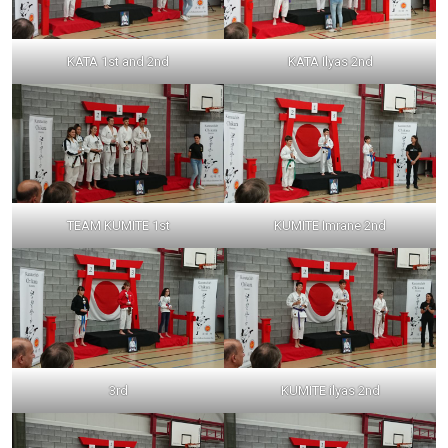
KATA 1st and 2nd
KATA Ilyas 2nd
TEAM KUMITE 1st
KUMITE Imrane 2nd
3rd
KUMITE ilyas 2nd