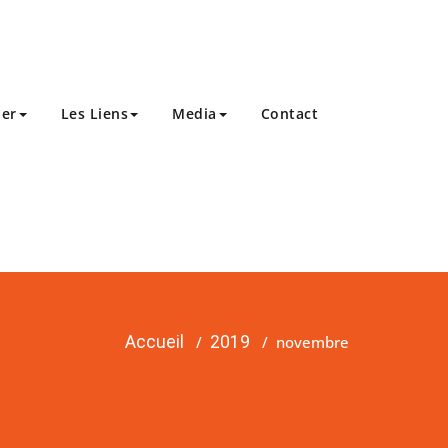
ier
Les Liens
Media
Contact
Accueil
/
2019
/
novembre