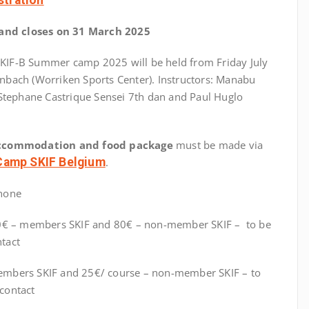
 and closes on 31 March 2025
SKIF-B Summer camp 2025 will be held from Friday July
enbach (Worriken Sports Center). Instructors: Manabu
Stephane Castrique Sensei 7th dan and Paul Huglo
accommodation and food package
must be made via
Camp SKIF Belgium
.
phone
: 60€ – members SKIF and 80€ – non-member SKIF – to be
ntact
members SKIF and 25€/ course – non-member SKIF – to
ncontact