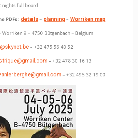
 nights full board
he PDFs
:
details
–
planning
–
Worriken map
– Worriken 9 – 4750 Bütgenbach – Belgium
na@skynet.be
– +32 475 56 40 52
strique@gmail.com
– +32 478 30 16 13
vanlerberghe@gmail.com
– +32 495 32 19 00