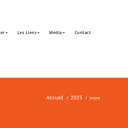
ier
Les Liens
Media
Contact
Accueil
/
2025
/
mars