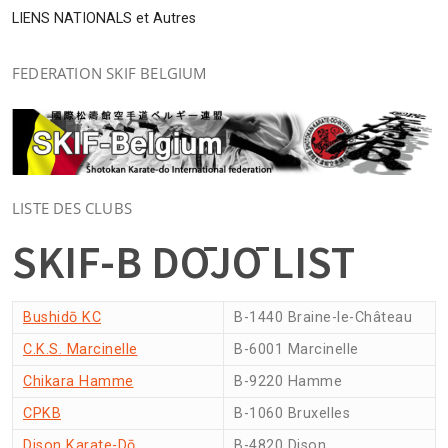
LIENS NATIONALS et Autres
FEDERATION SKIF BELGIUM
LISTE DES CLUBS
SKIF-B DŌJŌ LIST
Bushidō KC
B-1440 Braine-le-Château
C.K.S. Marcinelle
B-6001 Marcinelle
Chikara Hamme
B-9220 Hamme
CPKB
B-1060 Bruxelles
Dison Karate-Dō
B-4820 Dison