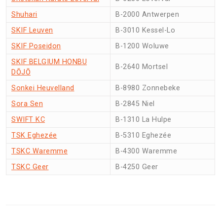
Shuhari
B-2000 Antwerpen
SKIF Leuven
B-3010 Kessel-Lo
SKIF Poseidon
B-1200 Woluwe
SKIF BELGIUM HONBU
B-2640 Mortsel
DŌJŌ
Sonkei Heuvelland
B-8980 Zonnebeke
Sora Sen
B-2845 Niel
SWIFT KC
B-1310 La Hulpe
TSK Eghezée
B-5310 Eghezée
TSKC Waremme
B-4300 Waremme
TSKC Geer
B-4250 Geer