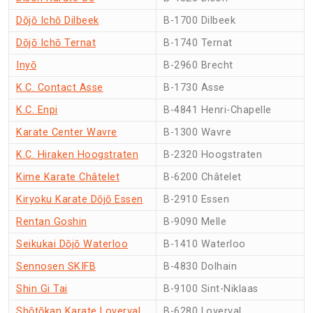
Dōjō Ichō Dilbeek
B-1700 Dilbeek
Dōjō Ichō Ternat
B-1740 Ternat
Inyō
B-2960 Brecht
K.C. Contact Asse
B-1730 Asse
K.C. Enpi
B-4841 Henri-Chapelle
Karate Center Wavre
B-1300 Wavre
K.C. Hiraken Hoogstraten
B-2320 Hoogstraten
Kime Karate Châtelet
B-6200 Châtelet
Kiryoku Karate Dōjō Essen
B-2910 Essen
Rentan Goshin
B-9090 Melle
Seikukai Dōjō Waterloo
B-1410 Waterloo
Sennosen SKIFB
B-4830 Dolhain
Shin Gi Tai
B-9100 Sint-Niklaas
Shōtōkan Karate Loverval
B-6280 Loverval