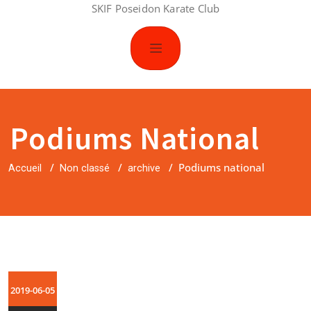
SKIF Poseidon Karate Club
Podiums National
/
/
/
Podiums national
Accueil
Non classé
archive
2019-06-05